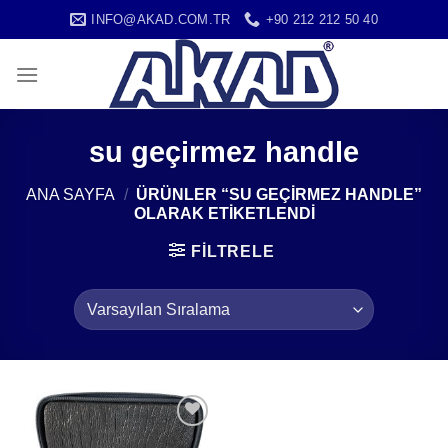
İçeriğe
INFO@AKAD.COM.TR
+90 212 212 50 40
atla
su geçirmez handle
ANA SAYFA
/
ÜRÜNLER “SU GEÇIRMEZ HANDLE”
OLARAK ETIKETLENDI
FILTRELE