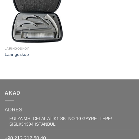
Add to
wishlist
LARİNGOSKOP
Laringoskop
AKAD
ADRES
FULYA MH. CELAL ATİK1 SK. NO:10 GAYRETTEPE/
ŞİŞLİ/34394 İSTANBUL
+90 212 212 50 40