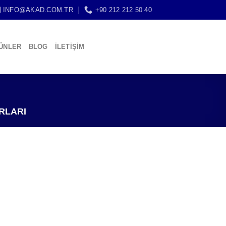
INFO@AKAD.COM.TR
+90 212 212 50 40
ÜNLER
BLOG
İLETİŞİM
RLARI