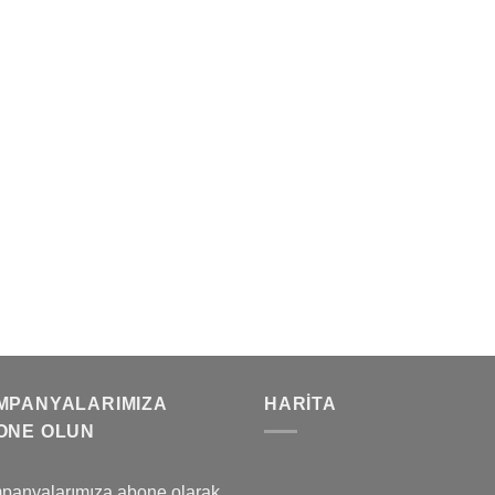
MPANYALARIMIZA
HARITA
ONE OLUN
panyalarımıza abone olarak