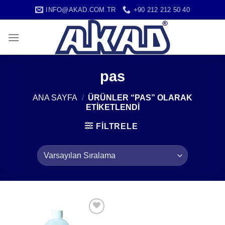
İçeriğe
INFO@AKAD.COM.TR
+90 212 212 50 40
atla
pas
ANA SAYFA
/
ÜRÜNLER “PAS” OLARAK
ETIKETLENDI
FILTRELE