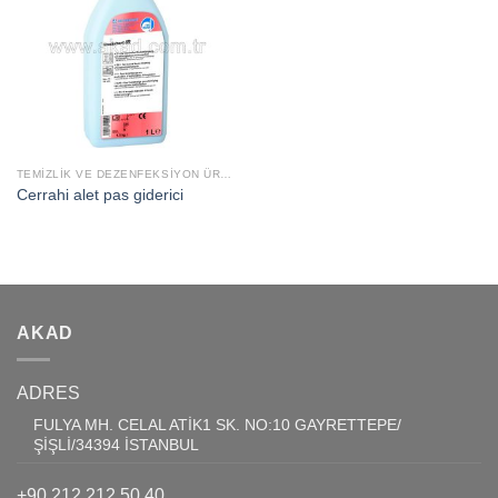
Add to
wishlist
TEMİZLİK VE DEZENFEKSİYON ÜRÜNLERİ
Cerrahi alet pas giderici
AKAD
ADRES
FULYA MH. CELAL ATİK1 SK. NO:10 GAYRETTEPE/
ŞİŞLİ/34394 İSTANBUL
+90 212 212 50 40