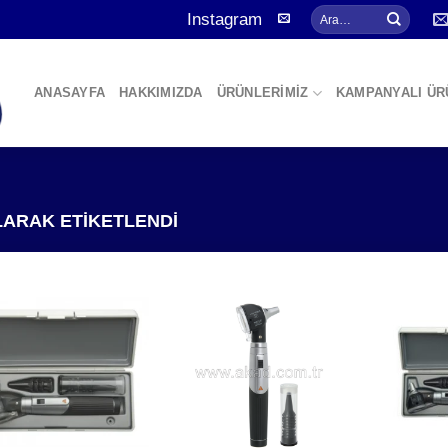
Ara:
Instagram
ANASAYFA
HAKKIMIZDA
ÜRÜNLERİMİZ
KAMPANYALI ÜR
ARAK ETIKETLENDI
Add to
Add to
wishlist
wishlist