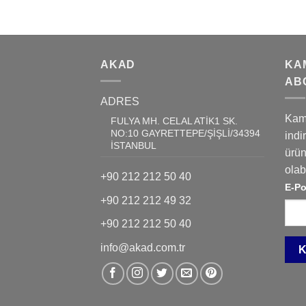
AKAD
KA
AB
ADRES
Kam
FULYA MH. CELAL ATİK1 SK.
NO:10 GAYRETTEPE/ŞİŞLİ/34394
indi
İSTANBUL
ürün
olabi
+90 212 212 50 40
E-Po
+90 212 212 49 32
+90 212 212 50 40
info@akad.com.tr