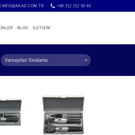
INFO@AKAD.COM.TR
+90 212 212 50 40
ÜNLER
BLOG
İLETİŞİM
Add to
Add to
wishlist
wishlist