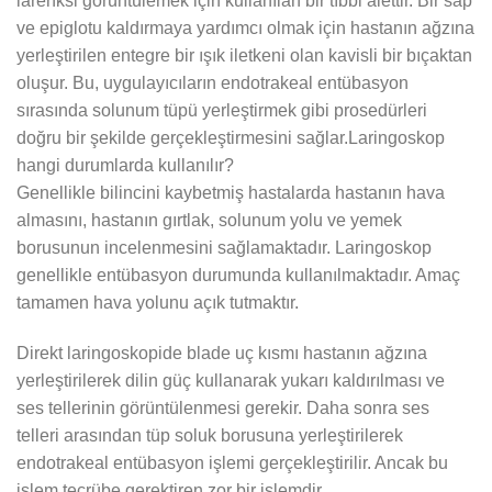
larenksi görüntülemek için kullanılan bir tıbbi alettir. Bir sap
ve epiglotu kaldırmaya yardımcı olmak için hastanın ağzına
yerleştirilen entegre bir ışık iletkeni olan kavisli bir bıçaktan
oluşur. Bu, uygulayıcıların endotrakeal entübasyon
sırasında solunum tüpü yerleştirmek gibi prosedürleri
doğru bir şekilde gerçekleştirmesini sağlar.Laringoskop
hangi durumlarda kullanılır?
Genellikle bilincini kaybetmiş hastalarda hastanın hava
almasını, hastanın gırtlak, solunum yolu ve yemek
borusunun incelenmesini sağlamaktadır. Laringoskop
genellikle entübasyon durumunda kullanılmaktadır. Amaç
tamamen hava yolunu açık tutmaktır.
Direkt laringoskopide blade uç kısmı hastanın ağzına
yerleştirilerek dilin güç kullanarak yukarı kaldırılması ve
ses tellerinin görüntülenmesi gerekir. Daha sonra ses
telleri arasından tüp soluk borusuna yerleştirilerek
endotrakeal entübasyon işlemi gerçekleştirilir. Ancak bu
işlem tecrübe gerektiren zor bir işlemdir.