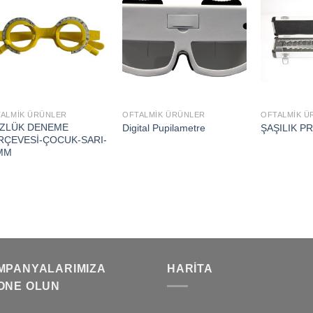
Add to
Add to
wishlist
wishlist
ALMİK ÜRÜNLER
OFTALMİK ÜRÜNLER
OFTALMİK Ü
ZLÜK DENEME
Digital Pupilametre
ŞAŞILIK P
RÇEVESİ-ÇOCUK-SARI-
MM
MPANYALARIMIZA
HARITA
ONE OLUN