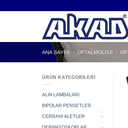
İçeriğe
atla
ANA SAYFA
/
OFTALMOLOJİ
/
OF
ÜRÜN KATEGORILERI
ALIN LAMBALARI
BIPOLAR PENSETLER
CERRAHİ ALETLER
DERMATOSKOPLAR