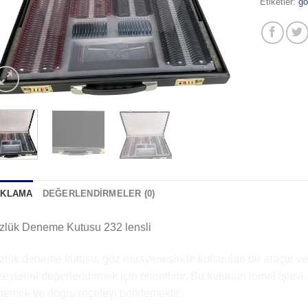
Etiketler:
gö
IKLAMA
DEĞERLENDIRMELER (0)
zlük Deneme Kutusu 232 lensli
lük deneme kutusu, göz muayenesinde kullanılan bir araçtır ve
eylerini değerlendirmek için önemlidir. Bu kutunun temel işlevi,
emek ve doğru reçeteyi belirlemektir.