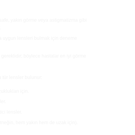
afe, yakın görme veya astigmatizma gibi
.
a uygun lensleri bulmak için deneme
 gereklidir; böylece hastalar en iyi görme
tür lensler bulunur:
klukları için.
er.
ci lensler.
örneğin, hem yakın hem de uzak için).