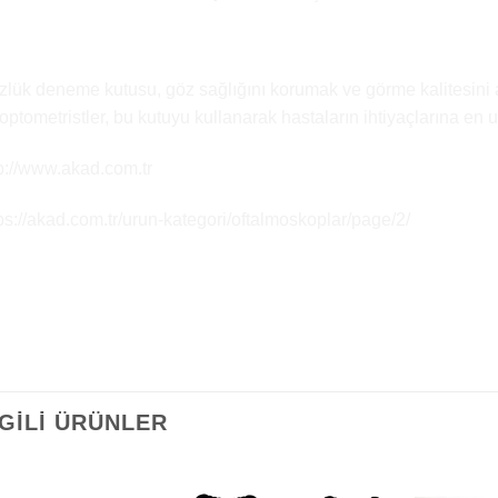
onuç
lük deneme kutusu, göz sağlığını korumak ve görme kalitesini artı
optometristler, bu kutuyu kullanarak hastaların ihtiyaçlarına en 
p://www.akad.com.tr
ps://akad.com.tr/urun-kategori/oftalmoskoplar/page/2/
LGILI ÜRÜNLER