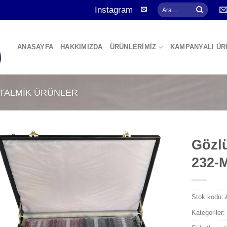
Ara:
Instagram
ANASAYFA
HAKKIMIZDA
ÜRÜNLERİMİZ
KAMPANYALI ÜR
TALMİK ÜRÜNLER
Gözl
232-
Add to
wishlist
Stok kodu:
Kategoriler