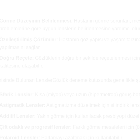
revleri ve Önemi
Görme Düzeyinin Belirlenmesi:
Hastanın görme sorunları, mes
problemlerine göre uygun lenslerin belirlenmesine yardımcı olur
Özelleştirilmiş Çözümler:
Hastanın göz yapısı ve yaşam tarzın
yapılmasını sağlar.
Doğru Reçete:
Gözlüklerin doğru bir şekilde reçetelenmesi için
kalitesine ulaşabilir.
risinde Bulunan LenslerGözlük deneme kutusunda genellikle şu 
Sferik Lensler:
Kısa (miyop) veya uzun (hipermetrop) görüş bozu
Astigmatik Lensler:
Astigmatizma düzeltmek için silindirik lensl
Additif Lensler:
Yakın görme için kullanılacak presbiyopi düzelti
Çift odaklı ve progresif lensler:
Farklı görme mesafeleri için (
Polaroid Lensler:
Parlamayı azaltmak için kullanılabilir.