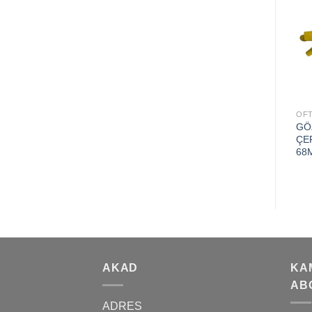
Add to
Add to
wishlist
wishlist
OFTALMİK ÜRÜNLER
OFTALMİK ÜRÜNLER
OFT
GÖ
EKSOFTALMOMETRE
ŞAŞILIK PRİZMASI
ÇE
68
AKAD
KA
AB
ADRES