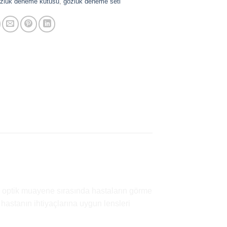
zlük deneme kutusu
,
gözlük deneme seti
 optik muayene sırasında hastaların görme
 hastanın ihtiyaçlarına uygun lensleri