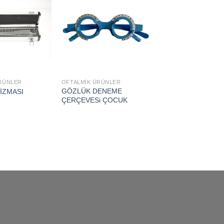
Add to
Add to
wishlist
wishlist
RÜNLER
OFTALMİK ÜRÜNLER
GÖZLÜK DENEME
RİZMASI
ÇERÇEVESi ÇOCUK