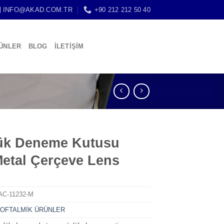
INFO@AKAD.COM.TR
+90 212 212 50 40
ÜNLER
BLOG
İLETİŞİM
ük Deneme Kutusu
Metal Çerçeve Lens
AC-11232-M
:
OFTALMİK ÜRÜNLER