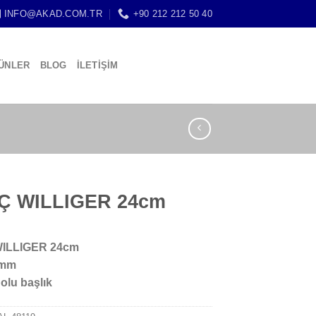
INFO@AKAD.COM.TR
+90 212 212 50 40
ÜNLER
BLOG
İLETİŞİM
Ç WILLIGER 24cm
WILLIGER 24cm
6mm
olu başlık