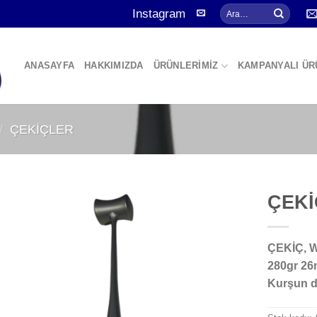
Ara:
Instagram
ANASAYFA
HAKKIMIZDA
ÜRÜNLERİMİZ
KAMPANYALI ÜR
/
ÇEKİÇLER
ÇEKİ
ÇEKİÇ, 
Add to
280gr 2
wishlist
Kurşun d