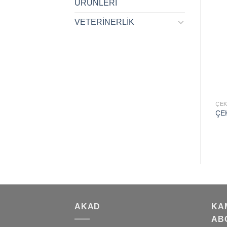
ÜRÜNLERİ
VETERİNERLİK
Add to
wishlist
ÇEKİÇLER
ÇEK
ÇEKİÇ, FERROZELL,
ÇE
19CM
AKAD
KA
AB