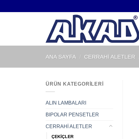
İçeriğe
atla
ANA SAYFA
/
CERRAHİ ALETLER
ÜRÜN KATEGORILERI
ALIN LAMBALARI
BIPOLAR PENSETLER
CERRAHİ ALETLER
ÇEKİÇLER