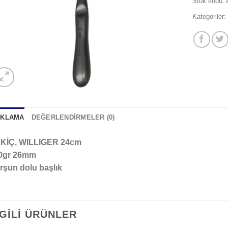
Stok kodu:
Kategoriler
IKLAMA
DEĞERLENDIRMELER (0)
KİÇ, WILLIGER 24cm
0gr 26mm
rşun dolu başlık
LGILI ÜRÜNLER