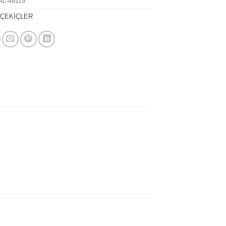
AL-48119
:
ÇEKİÇLER