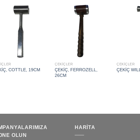
Add to
Add to
wishlist
wishlist
İÇLER
ÇEKİÇLER
ÇEKİÇLER
ÇEKİÇ, FERROZELL,
KİÇ, COTTLE, 19CM
ÇEKİÇ WIL
26CM
MPANYALARIMIZA
HARITA
ONE OLUN