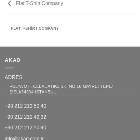
Flat T-Shirt Company
FLAT T-SHIRT COMPANY
AKAD
ADRES
FULYA MH. CELAL ATİK1 SK. NO:10 GAYRETTEPE/
ŞİŞLİ/34394 İSTANBUL
+90 212 212 50 40
+90 212 212 49 32
+90 212 212 50 40
info@akad.com.tr