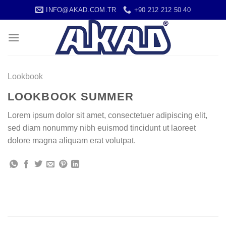
İçeriğe
INFO@AKAD.COM.TR
+90 212 212 50 40
atla
Lookbook
LOOKBOOK SUMMER
Lorem ipsum dolor sit amet, consectetuer adipiscing elit,
sed diam nonummy nibh euismod tincidunt ut laoreet
dolore magna aliquam erat volutpat.